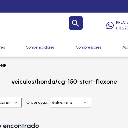
PRECI
(11) 2
res
Condensadores
Compressores
Ma
ONE
veiculos/honda/cg-150-start-flexone
Ordenação:
 encontrado