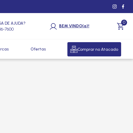
0
SA DE AJUDA?
BEM VINDO(a)!
206-7600
rcas
Ofertas
Comprar no Atacado