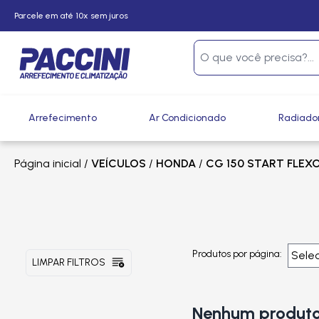
Parcele em até 10x sem juros
Arrefecimento
Ar Condicionado
Radiado
Página inicial
/
VEÍCULOS
/
HONDA
/
CG 150 START FLEX
Produtos por página:
LIMPAR FILTROS
Nenhum produto