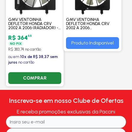
GMV VENTOINHA
GMV VENTOINHA
DEFLETOR HONDA CRV
DEFLETOR HONDA CRV
2002 A 2006 (RADIADOR) -
2002 A 2006
PROCOOLER
(CONDENSADOR) -
PROCOOLER
55
R$ 364
Produto Indisponível
NO PIX
R$ 383,74 no cartão
ou em
10x de R$ 38,37 sem
juros
no cartão
COMPRAR
Inscreva-se em nosso Clube de Ofertas
E receba promoções exclusivas da Paccini