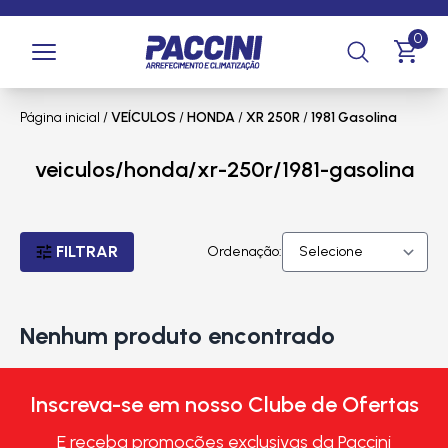
0
Página inicial
/
VEÍCULOS
/
HONDA
/
XR 250R
/
1981 Gasolina
veiculos/honda/xr-250r/1981-gasolina
FILTRAR
Ordenação:
Nenhum produto encontrado
Inscreva-se em nosso Clube de Ofertas
E receba promoções exclusivas da Paccini