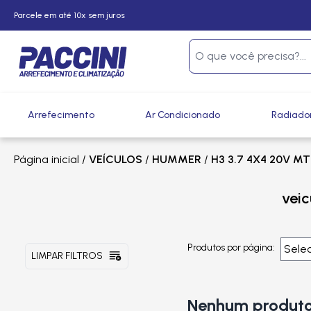
Parcele em até 10x sem juros
Arrefecimento
Ar Condicionado
Radiado
Página inicial
/
VEÍCULOS
/
HUMMER
/
H3 3.7 4X4 20V MT
vei
Produtos por página:
LIMPAR FILTROS
Nenhum produto