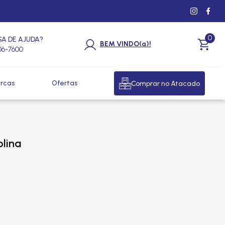
0
SA DE AJUDA?
BEM VINDO(a)!
206-7600
rcas
Ofertas
Comprar no Atacado
lina