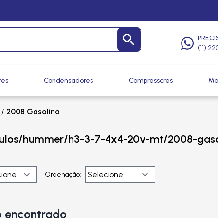
PRECI
(11) 2
res
Condensadores
Compressores
Ma
/
2008 Gasolina
culos/hummer/h3-3-7-4x4-20v-mt/2008-gaso
Ordenação:
 encontrado