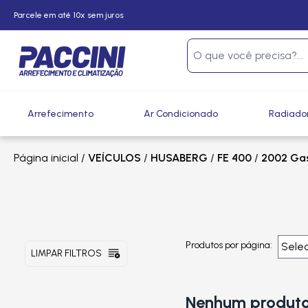
Parcele em até 10x sem juros
Arrefecimento
Ar Condicionado
Radiado
Página inicial
/
VEÍCULOS
/
HUSABERG
/
FE 400
/
2002 Gas
Produtos por página:
LIMPAR FILTROS
Nenhum produto