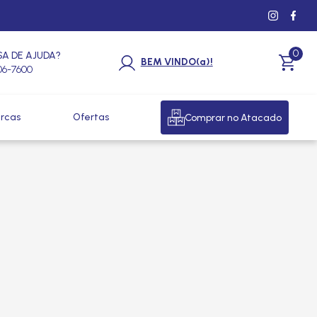
0
SA DE AJUDA?
BEM VINDO(a)!
206-7600
rcas
Ofertas
Comprar no Atacado