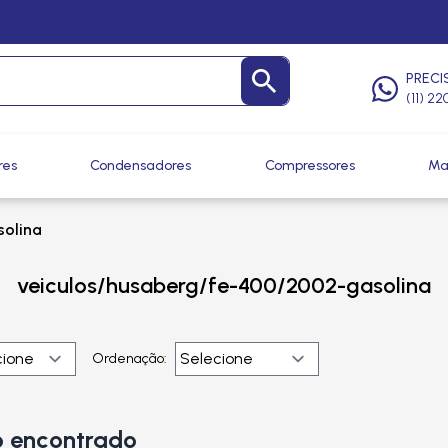
PRECI
(11) 2
res
Condensadores
Compressores
Ma
olina
veiculos/husaberg/fe-400/2002-gasolina
Ordenação:
 encontrado