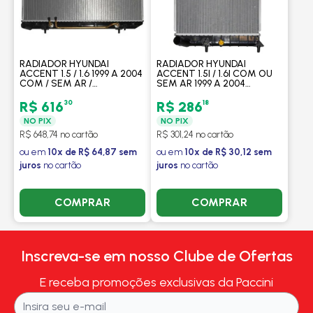
RADIADOR HYUNDAI
RADIADOR HYUNDAI
ACCENT 1.5 / 1.6 1999 A 2004
ACCENT 1.5I / 1.6I COM OU
COM / SEM AR /
SEM AR 1999 A 2004
AUTOMATICO -
MANUAL - PROCOOLER
PROCOOLER
30
18
R$ 616
R$ 286
NO PIX
NO PIX
R$ 648,74 no cartão
R$ 301,24 no cartão
ou em
10x de R$ 64,87 sem
ou em
10x de R$ 30,12 sem
juros
no cartão
juros
no cartão
COMPRAR
COMPRAR
Inscreva-se em nosso Clube de Ofertas
E receba promoções exclusivas da Paccini