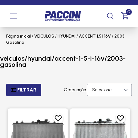
0
Página inicial
/
VEÍCULOS
/
HYUNDAI
/
ACCENT 1.5 I 16V
/
2003
Gasolina
veiculos/hyundai/accent-1-5-i-16v/2003-
gasolina
FILTRAR
Ordenação: