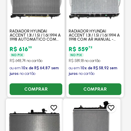
RADIADOR HYUNDAI
RADIADOR HYUNDAI
ACCENT 1.3I / 1.5I / 1.6I 1994 A
ACCENT 1.3I / 1.5I / 1.6I 1994 A
1998 AUTOMATICO COM
1998 COM AR MANUAL -
AR - PROCOOLER
PROCOOLER
30
72
R$ 616
R$ 559
NO PIX
NO PIX
R$ 648,74 no cartão
R$ 589,18 no cartão
ou em
10x de R$ 64,87 sem
ou em
10x de R$ 58,92 sem
juros
no cartão
juros
no cartão
COMPRAR
COMPRAR