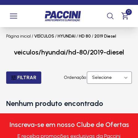
0
Página inicial
/
VEÍCULOS
/
HYUNDAI
/
HD 80
/
2019 Diesel
veiculos/hyundai/hd-80/2019-diesel
FILTRAR
Ordenação:
Nenhum produto encontrado
Inscreva-se em nosso Clube de Ofertas
E receba promoções exclusivas da Paccini