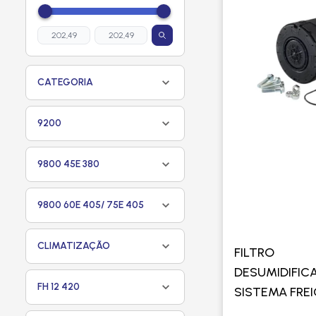
CATEGORIA
9200
9800 45E 380
9800 60E 405/ 75E 405
CLIMATIZAÇÃO
FILTRO
DESUMIDIFIC
FH 12 420
SISTEMA FRE
(VALVULA APU