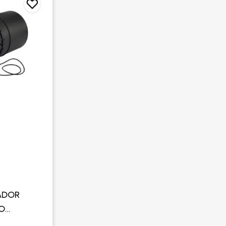
ADOR
IO
) PARA