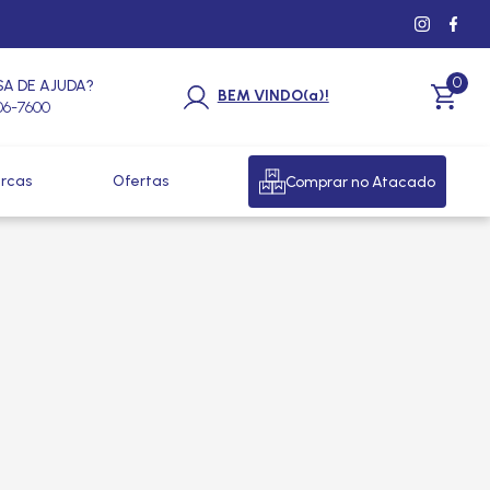
0
SA DE AJUDA?
BEM VINDO(a)!
206-7600
rcas
Ofertas
Comprar no Atacado