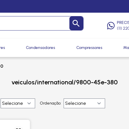
PRECI
(11) 2
res
Condensadores
Compressores
Ma
80
veiculos/international/9800-45e-380
Ordenação: