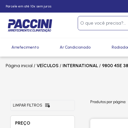
Parcele em até 10x sem juros
Arrefecimento
Ar Condicionado
Radiado
Página inicial
/
VEÍCULOS
/
INTERNATIONAL
/
9800 45E 3
Produtos por página:
LIMPAR FILTROS
PREÇO