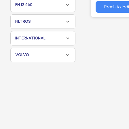
FH 12 460
ONIBUS / SCA
Produto Ind
VOLVO - WEG
FILTROS
INTERNATIONAL
VOLVO