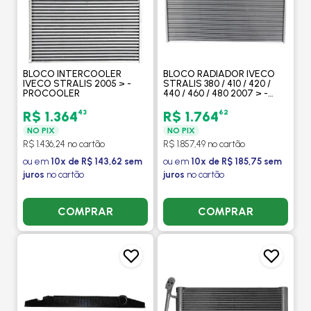
BLOCO INTERCOOLER
BLOCO RADIADOR IVECO
IVECO STRALIS 2005 > -
STRALIS 380 / 410 / 420 /
PROCOOLER
440 / 460 / 480 2007 > -
PROCOOLER
43
62
R$ 1.364
R$ 1.764
NO PIX
NO PIX
R$ 1.436,24 no cartão
R$ 1.857,49 no cartão
ou em
10x de R$ 143,62 sem
ou em
10x de R$ 185,75 sem
juros
no cartão
juros
no cartão
COMPRAR
COMPRAR