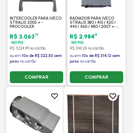
INTERCOOLER PARA IVECO
RADIADOR PARA IVECO
STRALIS 2005 > -
STRALIS 380 / 410 / 420 /
PROCOOLER
440 / 460 / 480 / 2007 > -
PROCOOLER
74
18
R$ 3.063
R$ 2.984
NO PIX
NO PIX
R$ 3.224,99 no cartão
R$ 3.141,24 no cartão
ou em
10x de R$ 322,50 sem
ou em
10x de R$ 314,12 sem
juros
no cartão
juros
no cartão
COMPRAR
COMPRAR