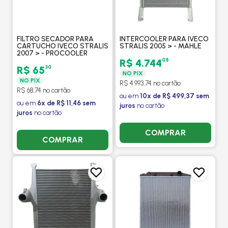
FILTRO SECADOR PARA
INTERCOOLER PARA IVECO
CARTUCHO IVECO STRALIS
STRALIS 2005 > - MAHLE
2007 > - PROCOOLER
05
R$ 4.744
30
R$ 65
NO PIX
NO PIX
R$ 4.993,74 no cartão
R$ 68,74 no cartão
ou em
10x de R$ 499,37 sem
ou em
6x de R$ 11,46 sem
juros
no cartão
juros
no cartão
COMPRAR
COMPRAR