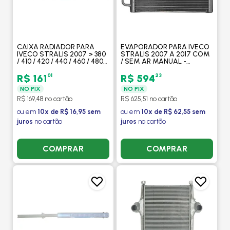
CAIXA RADIADOR PARA
EVAPORADOR PARA IVECO
IVECO STRALIS 2007 > 380
STRALIS 2007 A 2017 COM
/ 410 / 420 / 440 / 460 / 480
/ SEM AR MANUAL -
SUPERIOR - PROCOOLER
PROCOOLER
01
23
R$ 161
R$ 594
NO PIX
NO PIX
R$ 169,48 no cartão
R$ 625,51 no cartão
ou em
10x de R$ 16,95 sem
ou em
10x de R$ 62,55 sem
juros
no cartão
juros
no cartão
COMPRAR
COMPRAR