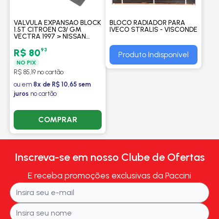
VALVULA EXPANSAO BLOCK
BLOCO RADIADOR PARA
1.5T CITROEN C3/ GM
IVECO STRALIS - VISCONDE
VECTRA 1997 > NISSAN
FRONTIER/ X-TERRA
RENAULT SCENIC/ SYMBOL
93
R$ 80
Produto Indisponível
2007 > - PROCOOLER
NO PIX
R$ 85,19 no cartão
ou em
8x de R$ 10,65 sem
juros
no cartão
COMPRAR
Inscreva-se em nosso Clube de Ofertas
E receba promoções exclusivas da Paccini