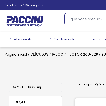
Parcele em até 10x sem juros
Arrefecimento
Ar Condicionado
Radiado
Página inicial
/
VEÍCULOS
/
IVECO
/
TECTOR 260-E28
/
20
Produtos por página:
LIMPAR FILTROS
PREÇO