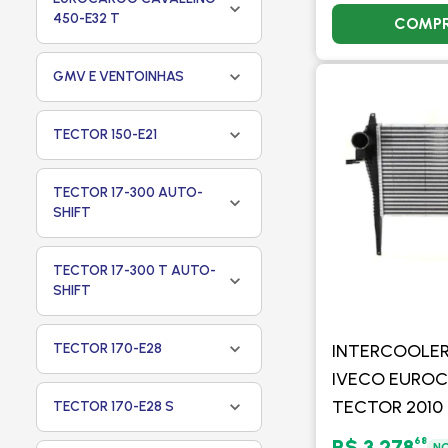
450-E32 T
COMP
GMV E VENTOINHAS
TECTOR 150-E21
TECTOR 17-300 AUTO-
SHIFT
TECTOR 17-300 T AUTO-
SHIFT
TECTOR 170-E28
INTERCOOLER
IVECO EUROC
TECTOR 2010
TECTOR 170-E28 S
DIANTE - MA
68
R$ 3.278
NO