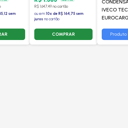
CONDENSA
o
R$ 1.647,49 no cartão
IVECO TEC
45,12 sem
ou em
10x de R$ 164,75 sem
EUROCAR
juros
no cartão
FILTRO E13 /
E17 / E21 / 
RAR
COMPRAR
Produto 
/ E28 2009 
PROCOOL