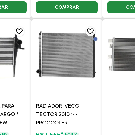
RAR
COMPRAR
CO
 PARA
RADIADOR IVECO
ARGO /
TECTOR 2010 > -
 EM
PROCOOLER
HLE
12
R$ 1.565
 PIX
NO PIX