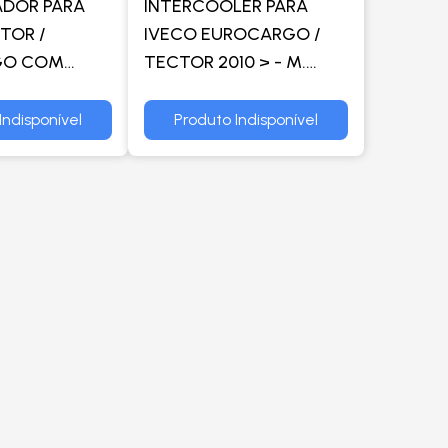
DOR PARA
INTERCOOLER PARA
TOR /
IVECO EUROCARGO /
GO COM
TECTOR 2010 > - M.
 E15 / E18 /
MARELLI
E22 / E24 / E25
Indisponível
Produto Indisponível
> -
ER