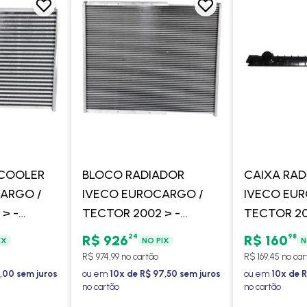
RCOOLER
BLOCO RADIADOR
CAIXA RAD
ARGO /
IVECO EUROCARGO /
IVECO EU
> -
TECTOR 2002 > -
TECTOR 20
PROCOOLER
SEM AR E
24
98
R$ 926
R$ 160
IX
NO PIX
N
SUPERIOR 
R$ 974,99 no cartão
R$ 169,45 no car
1,00 sem juros
ou em
10x de R$ 97,50 sem juros
ou em
10x de R
no cartão
no cartão