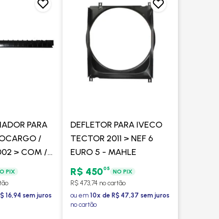
IADOR PARA
DEFLETOR PARA IVECO
ROCARGO /
TECTOR 2011 > NEF 6
02 > COM /
EURO 5 - MAHLE
SQUERDA
05
R$ 450
O PIX
NO PIX
- PROCOOLER
tão
R$ 473,74 no cartão
$ 16,94 sem juros
ou em
10x de R$ 47,37 sem juros
no cartão