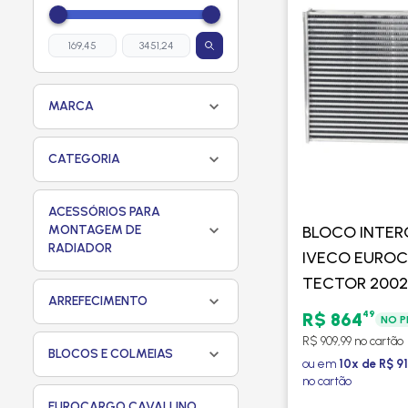
MARCA
CATEGORIA
ACESSÓRIOS PARA
MONTAGEM DE
BLOCO INTE
RADIADOR
IVECO EUROC
TECTOR 2002 
ARREFECIMENTO
PROCOOLER
49
R$ 864
NO P
R$ 909,99 no cartão
BLOCOS E COLMEIAS
ou em
10x de R$ 9
no cartão
EUROCARGO CAVALLINO