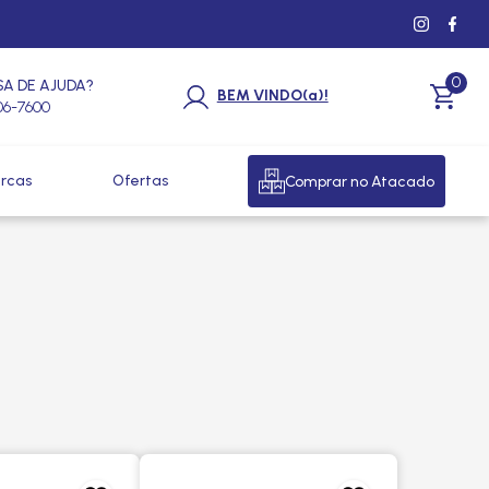
0
SA DE AJUDA?
BEM VINDO(a)!
206-7600
rcas
Ofertas
Comprar no Atacado