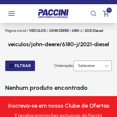
0
Página inicial
/
VEÍCULOS
/
JOHN DEERE
/
6180 J
/
2021 Diesel
veiculos/john-deere/6180-j/2021-diesel
FILTRAR
Ordenação:
Nenhum produto encontrado
Inscreva-se em nosso Clube de Ofertas
E receba promoções exclusivas da Paccini