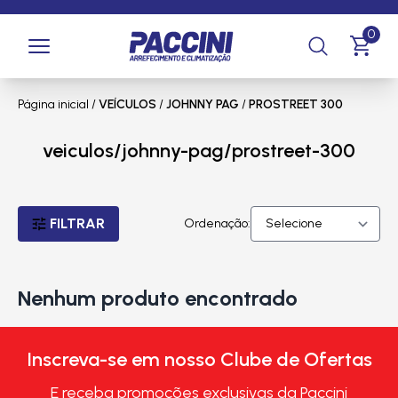
0
Página inicial
/
VEÍCULOS
/
JOHNNY PAG
/
PROSTREET 300
veiculos/johnny-pag/prostreet-300
FILTRAR
Ordenação:
Nenhum produto encontrado
Inscreva-se em nosso Clube de Ofertas
E receba promoções exclusivas da Paccini