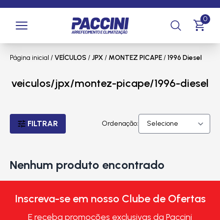
0
Página inicial
/
VEÍCULOS
/
JPX
/
MONTEZ PICAPE
/
1996 Diesel
veiculos/jpx/montez-picape/1996-diesel
FILTRAR
Ordenação:
Nenhum produto encontrado
Inscreva-se em nosso Clube de Ofertas
E receba promoções exclusivas da Paccini