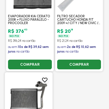
EVAPORADOR KIA CERATO
FILTRO SECADOR
2008 > FLUXO PARALELO -
CARTUCHO HONDA FIT
PROCOOLER
2009 >/ CITY / NEW CIVIC /
KIA CERATO / PICANTO
2008 > - PROCOOLER
43
18
R$ 376
R$ 20
NO PIX
NO PIX
R$ 396,24 no cartão
R$ 21,24 no cartão
ou em
10x de R$ 39,62 sem
ou em
2x de R$ 10,62 sem
juros
no cartão
juros
no cartão
COMPRAR
COMPRAR