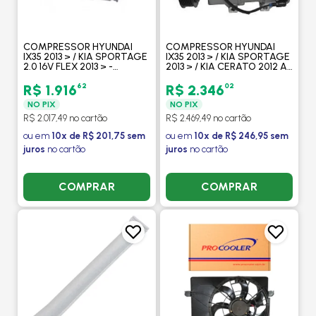
COMPRESSOR HYUNDAI
COMPRESSOR HYUNDAI
IX35 2013 > / KIA SPORTAGE
IX35 2013 > / KIA SPORTAGE
2.0 16V FLEX 2013 > -
2013 > / KIA CERATO 2012 A
PROCOOLER
2014 MOD. DVE16 4FIX -
PROCOOLER
62
02
R$ 1.916
R$ 2.346
NO PIX
NO PIX
R$ 2.017,49 no cartão
R$ 2.469,49 no cartão
ou em
10x de R$ 201,75 sem
ou em
10x de R$ 246,95 sem
juros
no cartão
juros
no cartão
COMPRAR
COMPRAR