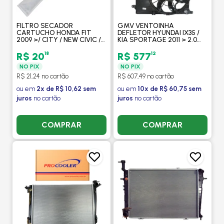
FILTRO SECADOR
GMV VENTOINHA
CARTUCHO HONDA FIT
DEFLETOR HYUNDAI IX35 /
2009 >/ CITY / NEW CIVIC /
KIA SPORTAGE 2011 > 2.0
KIA CERATO / PICANTO
16V - PROCOOLER
2008 > - PROCOOLER
18
12
R$ 20
R$ 577
NO PIX
NO PIX
R$ 21,24 no cartão
R$ 607,49 no cartão
ou em
2x de R$ 10,62 sem
ou em
10x de R$ 60,75 sem
juros
no cartão
juros
no cartão
COMPRAR
COMPRAR