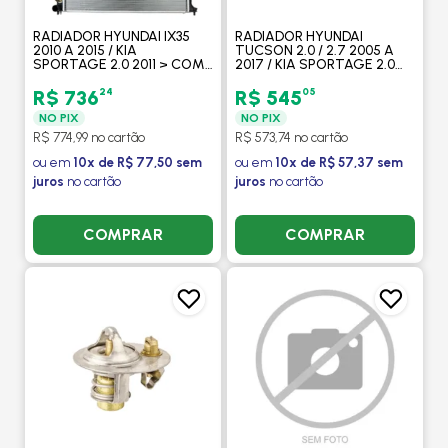
RADIADOR HYUNDAI IX35
RADIADOR HYUNDAI
2010 A 2015 / KIA
TUCSON 2.0 / 2.7 2005 A
SPORTAGE 2.0 2011 > COM
2017 / KIA SPORTAGE 2.0
AR / AUTOMATICO -
16V LX 4X2 / 4X4 2005 A 2011
PROCOOLER
AUTOMATICO / MANUAL -
24
05
R$ 736
R$ 545
PROCOOLER
NO PIX
NO PIX
R$ 774,99 no cartão
R$ 573,74 no cartão
ou em
10x de R$ 77,50 sem
ou em
10x de R$ 57,37 sem
juros
no cartão
juros
no cartão
COMPRAR
COMPRAR