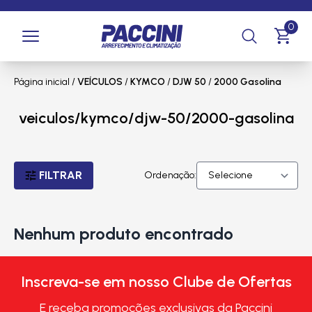
0
Página inicial
/
VEÍCULOS
/
KYMCO
/
DJW 50
/
2000 Gasolina
veiculos/kymco/djw-50/2000-gasolina
FILTRAR
Ordenação:
Nenhum produto encontrado
Inscreva-se em nosso Clube de Ofertas
E receba promoções exclusivas da Paccini