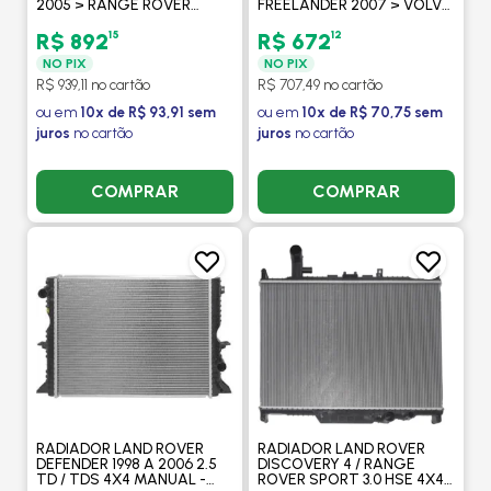
2005 > RANGE ROVER
FREELANDER 2007 > VOLVO
SPORT 2005 > -
XC60 2008 > V60/ S60 2010
PROCOOLER
> - PROCOOLER
15
12
R$ 892
R$ 672
NO PIX
NO PIX
R$ 939,11 no cartão
R$ 707,49 no cartão
ou em
10x de R$ 93,91 sem
ou em
10x de R$ 70,75 sem
juros
no cartão
juros
no cartão
COMPRAR
COMPRAR
RADIADOR LAND ROVER
RADIADOR LAND ROVER
DEFENDER 1998 A 2006 2.5
DISCOVERY 4 / RANGE
TD / TDS 4X4 MANUAL -
ROVER SPORT 3.0 HSE 4X4