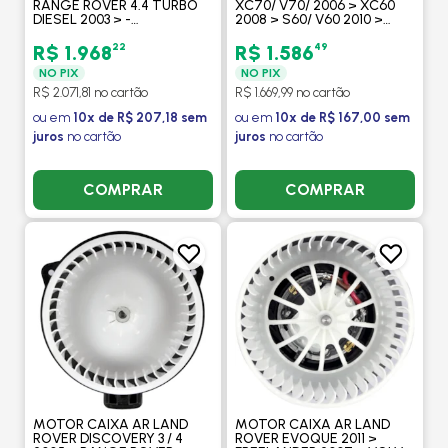
RANGE ROVER 4.4 TURBO
XC70/ V70/ 2006 > XC60
DIESEL 2003 > -
2008 > S60/ V60 2010 >
PROCOOLER
LAND ROVER EVOQUE 2.0
SI4 2011> FREELANDER II 3.2
22
49
R$ 1.968
R$ 1.586
V6 - PROCOOLER
NO PIX
NO PIX
R$ 2.071,81 no cartão
R$ 1.669,99 no cartão
ou em
10x de R$ 207,18 sem
ou em
10x de R$ 167,00 sem
juros
no cartão
juros
no cartão
COMPRAR
COMPRAR
MOTOR CAIXA AR LAND
MOTOR CAIXA AR LAND
ROVER DISCOVERY 3 / 4
ROVER EVOQUE 2011 >