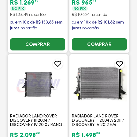
PROCOOLER
PROCOOLER
67
43
R$ 1.269
R$ 965
NO PIX
NO PIX
R$ 1.336,49 no cartão
R$ 1.016,24 no cartão
ou em
10x de R$ 133,65 sem
ou em
10x de R$ 101,62 sem
juros
no cartão
juros
no cartão
COMPRAR
COMPRAR
RADIADOR LAND ROVER
RADIADOR LAND ROVER
DISCOVERY III 2004 /
DISCOVERY III 2004 A 2011 /
DISCOVERY IV 2010 / RANGE
DISCOVERY IV 2012 EM
ROVER SPORT 2005 4.0 V6/
DIANTE / RANGE ROVER
4.4 V8/ 4.2 SUPERCHA -
SPORT 2005 A 2013 2.7 V6
30
25
R$ 2.098
R$ 1.498