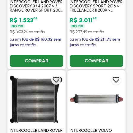
INTERCOOLER LAND ROVER
INTERCOOLER LAND ROVER
DISCOVERY 3 / 4 2007 > /
DISCOVERY SPORT 2016 >
RANGE ROVER SPORT 2008
FREELANDER II 2009 >
> 2.7 V6 TURBO DIESEL -
EVOQUE 2.0 16V TURBO
PROCOOLER
GASOL 2012 > VOLVO V40 /
08
62
R$ 1.523
R$ 2.011
V60 - PROCOOLER
NO PIX
NO PIX
R$ 1.603,24 no cartão
R$ 2.117,49 no cartão
ou em
10x de R$ 160,32 sem
ou em
10x de R$ 211,75 sem
juros
no cartão
juros
no cartão
COMPRAR
COMPRAR
INTERCOOLER LAND ROVER
INTERCOOLER VOLVO