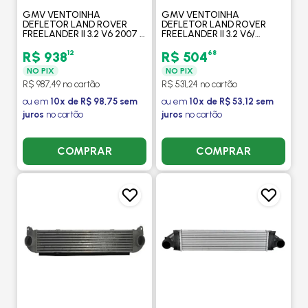
GMV VENTOINHA
GMV VENTOINHA
DEFLETOR LAND ROVER
DEFLETOR LAND ROVER
FREELANDER II 3.2 V6 2007 >
FREELANDER II 3.2 V6/
EVOQUE 2.0 SI4 2011 >
VOLVO XC70/ V70/ S80
DISCOVERY SPORT 2016 >
2006 > XC60 2008 > S60/
12
68
R$ 938
R$ 504
SEM RESIST - PROCOOLER
V60 2010 > - PROCOOLER
NO PIX
NO PIX
R$ 987,49 no cartão
R$ 531,24 no cartão
ou em
10x de R$ 98,75 sem
ou em
10x de R$ 53,12 sem
juros
no cartão
juros
no cartão
COMPRAR
COMPRAR