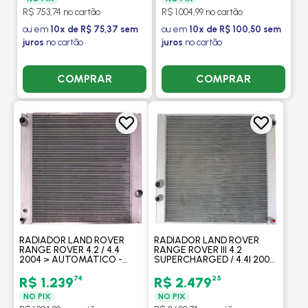
R$ 753,74 no cartão
R$ 1.004,99 no cartão
ou em
10x de R$ 75,37 sem
ou em
10x de R$ 100,50 sem
juros
no cartão
juros
no cartão
COMPRAR
COMPRAR
RADIADOR LAND ROVER
RADIADOR LAND ROVER
RANGE ROVER 4.2 / 4.4
RANGE ROVER III 4.2
2004 > AUTOMATICO -
SUPERCHARGED / 4.4I 2005
PROCOOLER
> - PROCOOLER
74
25
R$ 1.239
R$ 2.479
NO PIX
NO PIX