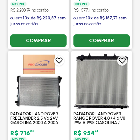
PROCOOLER
TD - PROCOOLER
NO PIX
NO PIX
R$ 2.208,74 no cartão
R$ 1.577,11 no cartão
ou em
10x de R$ 220,87 sem
ou em
10x de R$ 157,71 sem
juros
no cartão
juros
no cartão
COMPRAR
COMPRAR
RADIADOR LAND ROVER
RADIADOR LAND ROVER
FREELANDER 2.5 V6 24V
RANGE ROVER 4.0 / 4.6 V8
GASOLINA 2000 A 2006
1995 A 1998 GASOLINA /
AUTOMATICO -
MANUAL - PROCOOLER
PROCOOLER
05
74
R$ 716
R$ 954
NO PIX
NO PIX