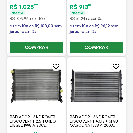
PROCOOLER
V6 24V BITURBO DIESEL
2010 > - PROCOOLER
99
18
R$ 1.025
R$ 913
NO PIX
NO PIX
R$ 1.079,99 no cartão
R$ 961,24 no cartão
ou em
10x de R$ 108,00 sem
ou em
10x de R$ 96,12 sem
juros
no cartão
juros
no cartão
COMPRAR
COMPRAR
RADIADOR LAND ROVER
RADIADOR LAND ROVER
DISCOVERY II 2.5 TURBO
DISCOVERY II 4.0I / 4.6I V8
DIESEL 1998 A 2003
GASOLINA 1998 A 2003
AUTOMATICO / MANUAL -
AUTOMATICO / MANUAL -