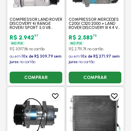
COMPRESSOR LAND ROVER
COMPRESSOR MERCEDES
DISCOVERY 4/ RANGE
C200/ C320 2000 > LAND
ROVER/ SPORT 5.0 V8
ROVER DISCOVERY III 4.4 V8
GASOLINA 2009 > JAGUAR
2004 > VW TOUAREG V8
XF/ XJ/ XK 5.0 2009 > -
2002 A 2010/ PORSCHE
97
75
R$ 2.942
R$ 2.583
PROCOOLER
PANAMERA - PROCOOLER
NO PIX
NO PIX
R$ 3.097,86 no cartão
R$ 2.719,74 no cartão
ou em
10x de R$ 309,79 sem
ou em
10x de R$ 271,97 sem
juros
no cartão
juros
no cartão
COMPRAR
COMPRAR