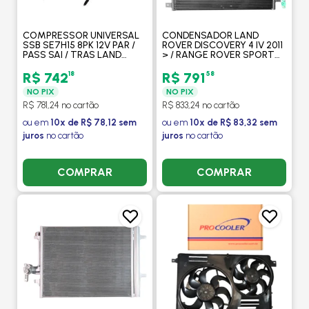
COMPRESSOR UNIVERSAL
CONDENSADOR LAND
SSB SE7H15 8PK 12V PAR /
ROVER DISCOVERY 4 IV 2011
PASS SAI / TRAS LAND
> / RANGE ROVER SPORT
ROVER DEFENDER -
2011 > 3.0 V6 / 5.0 V8
PROCOOLER
GASOLINA - PROCOOLER
18
58
R$ 742
R$ 791
NO PIX
NO PIX
R$ 781,24 no cartão
R$ 833,24 no cartão
ou em
10x de R$ 78,12 sem
ou em
10x de R$ 83,32 sem
juros
no cartão
juros
no cartão
COMPRAR
COMPRAR