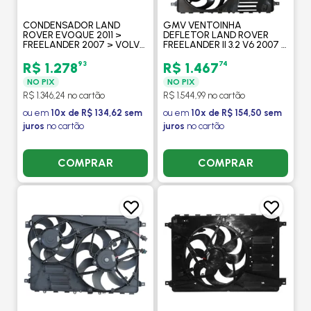
CONDENSADOR LAND
GMV VENTOINHA
ROVER EVOQUE 2011 >
DEFLETOR LAND ROVER
FREELANDER 2007 > VOLVO
FREELANDER II 3.2 V6 2007 >
S60/ V60 2010 > S80/ V70/
EVOQUE 2.0 SI4 2011 >
XC70 2006 > XC60 2008>
DISCOVERY SPORT 2016 > -
93
74
R$ 1.278
R$ 1.467
V40 2013> - PROCOOLER
PROCOOLER
NO PIX
NO PIX
R$ 1.346,24 no cartão
R$ 1.544,99 no cartão
ou em
10x de R$ 134,62 sem
ou em
10x de R$ 154,50 sem
juros
no cartão
juros
no cartão
COMPRAR
COMPRAR