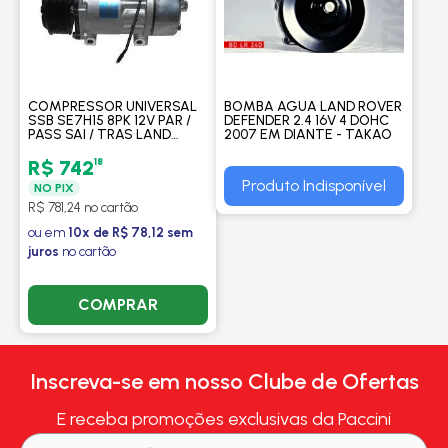
COMPRESSOR UNIVERSAL
BOMBA AGUA LAND ROVER
SSB SE7H15 8PK 12V PAR /
DEFENDER 2.4 16V 4 DOHC
PASS SAI / TRAS LAND
2007 EM DIANTE - TAKAO
ROVER DEFENDER -
PROCOOLER
18
R$ 742
Produto Indisponível
NO PIX
R$ 781,24 no cartão
ou em
10x de R$ 78,12 sem
juros
no cartão
COMPRAR
Inscreva-se em nosso Clube de Ofertas
E receba promoções exclusivas da Paccini