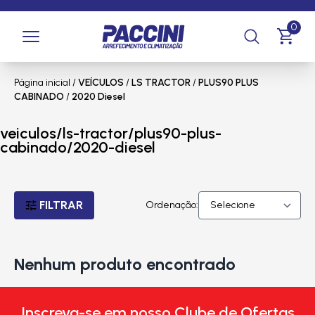
0
Página inicial
/
VEÍCULOS
/
LS TRACTOR
/
PLUS90 PLUS
CABINADO
/
2020 Diesel
veiculos/ls-tractor/plus90-plus-
cabinado/2020-diesel
FILTRAR
Ordenação:
Nenhum produto encontrado
Inscreva-se em nosso Clube de Ofertas