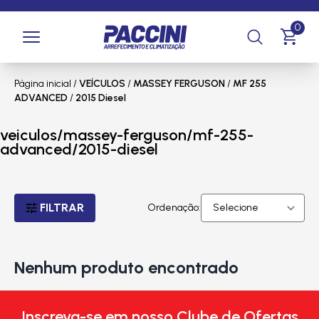
0
Página inicial
/
VEÍCULOS
/
MASSEY FERGUSON
/
MF 255
ADVANCED
/
2015 Diesel
veiculos/massey-ferguson/mf-255-
advanced/2015-diesel
FILTRAR
Ordenação:
Nenhum produto encontrado
Inscreva-se em nosso Clube de Ofertas