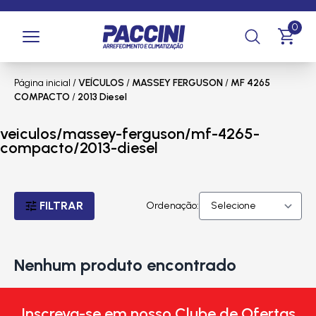
0
Página inicial
/
VEÍCULOS
/
MASSEY FERGUSON
/
MF 4265
COMPACTO
/
2013 Diesel
veiculos/massey-ferguson/mf-4265-
compacto/2013-diesel
FILTRAR
Ordenação:
Nenhum produto encontrado
Inscreva-se em nosso Clube de Ofertas