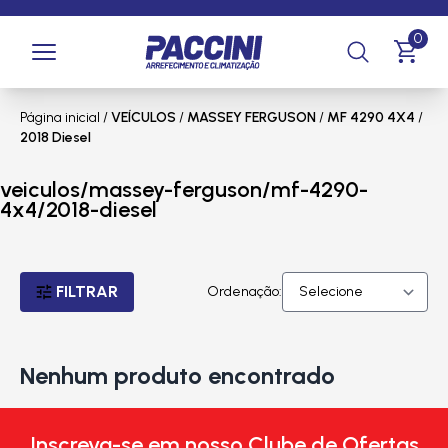
0
Página inicial
/
VEÍCULOS
/
MASSEY FERGUSON
/
MF 4290 4X4
/
2018 Diesel
veiculos/massey-ferguson/mf-4290-
4x4/2018-diesel
FILTRAR
Ordenação:
Nenhum produto encontrado
Inscreva-se em nosso Clube de Ofertas