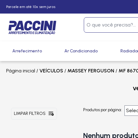
Parcele em até 10x sem juros
Arrefecimento
Ar Condicionado
Radiado
Página inicial
/
VEÍCULOS
/
MASSEY FERGUSON
/
MF 867
v
Produtos por página:
LIMPAR FILTROS
Nenhum produto