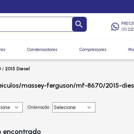
PRECI
(11) 2
res
Condensadores
Compressores
Ma
0
/
2015 Diesel
eiculos/massey-ferguson/mf-8670/2015-dies
Ordenação:
 encontrado