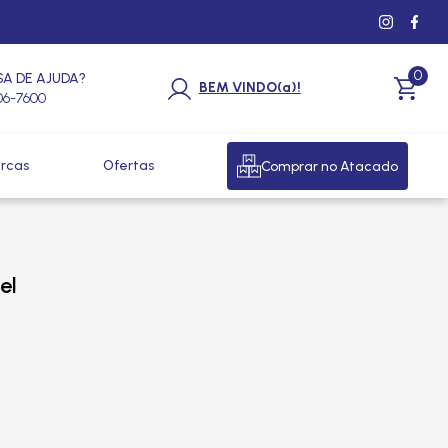
0
SA DE AJUDA?
BEM VINDO(a)!
206-7600
rcas
Ofertas
Comprar no Atacado
el