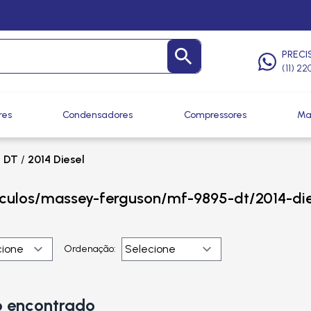
PRECI
(11) 2
res
Condensadores
Compressores
Ma
 DT
/
2014 Diesel
iculos/massey-ferguson/mf-9895-dt/2014-die
Ordenação:
 encontrado