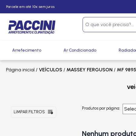
Parcele em até 10x sem juros
Arrefecimento
Ar Condicionado
Radiado
Página inicial
/
VEÍCULOS
/
MASSEY FERGUSON
/
MF 9895
ve
Produtos por página:
LIMPAR FILTROS
Nenhum produto