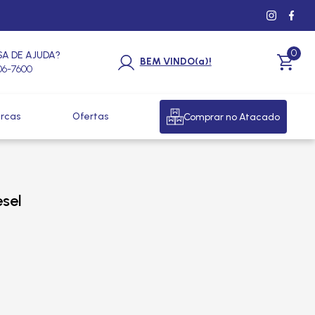
0
SA DE AJUDA?
BEM VINDO(a)!
206-7600
rcas
Ofertas
Comprar no Atacado
sel