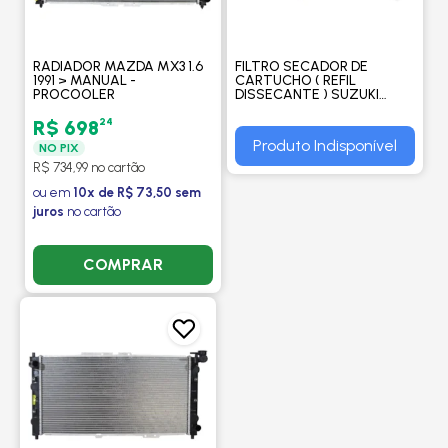
RADIADOR MAZDA MX3 1.6
FILTRO SECADOR DE
1991 > MANUAL -
CARTUCHO ( REFIL
PROCOOLER
DISSECANTE ) SUZUKI
GRAND VITARA / LEXUS /
MAZDA - PROCOOLER
24
R$ 698
Produto Indisponível
NO PIX
R$ 734,99 no cartão
ou em
10x de R$ 73,50 sem
juros
no cartão
COMPRAR