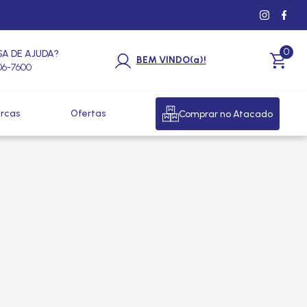
0
SA DE AJUDA?
BEM VINDO(a)!
206-7600
rcas
Ofertas
Comprar no Atacado