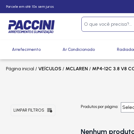
Parcele em até 10x sem juros
Arrefecimento
Ar Condicionado
Radiado
Página inicial
/
VEÍCULOS
/
MCLAREN
/
MP4-12C 3.8 V8 C
Produtos por página:
LIMPAR FILTROS
Nenhum produto