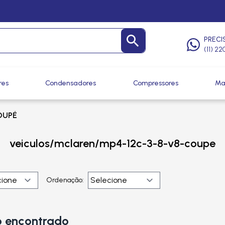
PRECI
(11) 2
res
Condensadores
Compressores
Ma
OUPÉ
veiculos/mclaren/mp4-12c-3-8-v8-coupe
Ordenação:
 encontrado