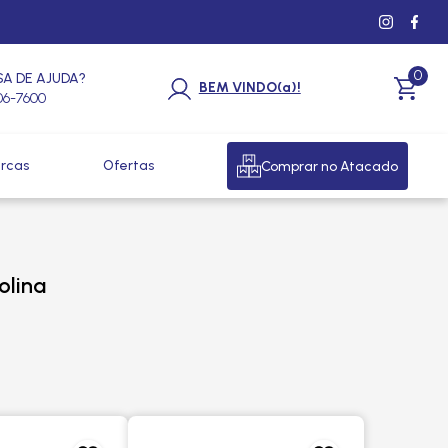
0
SA DE AJUDA?
BEM VINDO(a)!
206-7600
rcas
Ofertas
Comprar no Atacado
olina