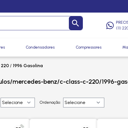
PRECI
(11) 2
res
Condensadores
Compressores
Ma
 220
/
1996 Gasolina
ulos/mercedes-benz/c-class-c-220/1996-gas
Ordenação: