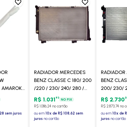
DOR
RADIADOR MERCEDES
RADIADOR
VW
BENZ CLASSE C 180/ 200
BENZ CLAS
 AMAROK
/220 / 230/ 240/ 280 /
200/ 230/ 
NZ SERIE
CLK 320 / SLK 230 / 320
320/ 350 
93
0
R$ 1.031
R$ 2.730
NO PIX
ER
1996 A 2001 COM AR /
32/55 AMG
R$ 1.086,24 no cartão
R$ 2.873,74 no 
AUTOMATICO -
MANUAL/ 
,28 sem juros
ou em
10x de R$ 108,62 sem
ou em
10x de 
juros
no cartão
juros
no cartão
PROCOOLER
- VALEO