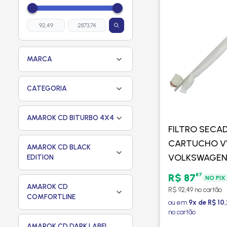
MARCA
CATEGORIA
AMAROK CD BITURBO 4X4
FILTRO SECA
CARTUCHO 
AMAROK CD BLACK
VOLKSWAGEN
EDITION
MERCEDES BE
87
R$ 87
NO PIX
C - PROCOOL
AMAROK CD
R$ 92,49 no cartão
COMFORTLINE
ou em
9x de R$ 10
no cartão
AMAROK CD DARK LABEL