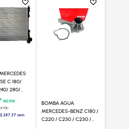
 MERCEDES
SE C 180/
240/ 280/
KOMPRESSOR /
5
NO PIX
BOMBA AGUA
 2000 A 2007
cartão
MERCEDES-BENZ C180 /
AUTOMATICO
R$ 287,37 sem
C220 / C230 / C230 /
K1.8/2.2/2.3 16V - TAKAO