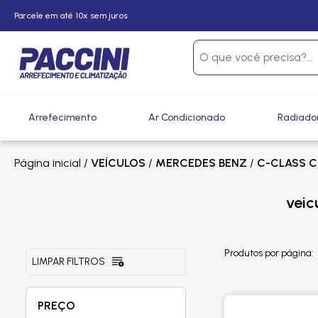
Parcele em até 10x sem juros
Arrefecimento
Ar Condicionado
Radiado
Página inicial
/
VEÍCULOS
/
MERCEDES BENZ
/
C-CLASS C
veic
Produtos por página:
LIMPAR FILTROS
PREÇO