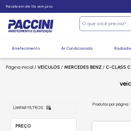
Parcele em até 10x sem juros
Arrefecimento
Ar Condicionado
Radiado
Página inicial
/
VEÍCULOS
/
MERCEDES BENZ
/
C-CLASS C
vei
Produtos por página:
LIMPAR FILTROS
PREÇO