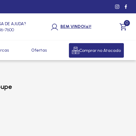
0
SA DE AJUDA?
BEM VINDO(a)!
206-7600
rcas
Ofertas
Comprar no Atacado
oupe