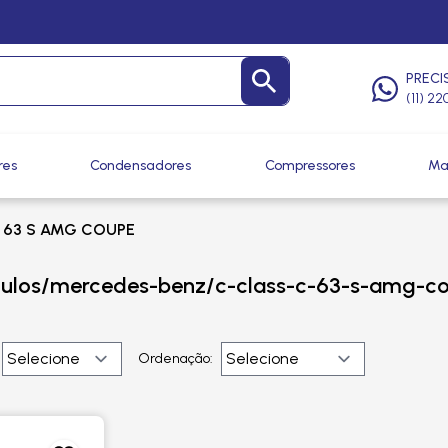
PRECI
(11) 2
res
Condensadores
Compressores
Ma
 63 S AMG COUPE
culos/mercedes-benz/c-class-c-63-s-amg-c
Ordenação: