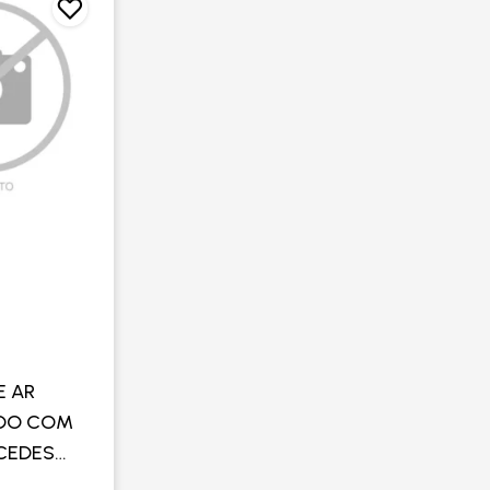
E AR
DO COM
CEDES