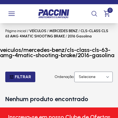
0
Página inicial
/
VEÍCULOS
/
MERCEDES BENZ
/
CLS-CLASS CLS
63 AMG 4MATIC SHOOTING BRAKE
/
2016 Gasolina
veiculos/mercedes-benz/cls-class-cls-63-
amg-4matic-shooting-brake/2016-gasolina
FILTRAR
Ordenação:
Nenhum produto encontrado
Inscreva-se em nosso Clube de Ofertas