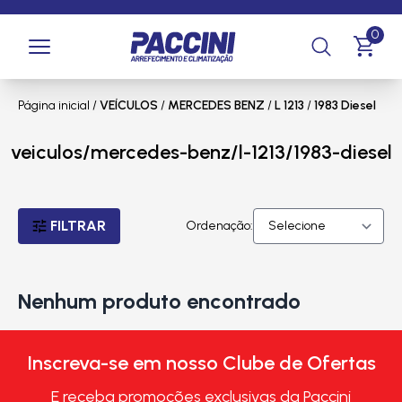
0
Página inicial
/
VEÍCULOS
/
MERCEDES BENZ
/
L 1213
/
1983 Diesel
veiculos/mercedes-benz/l-1213/1983-diesel
FILTRAR
Ordenação:
Nenhum produto encontrado
Inscreva-se em nosso Clube de Ofertas
E receba promoções exclusivas da Paccini