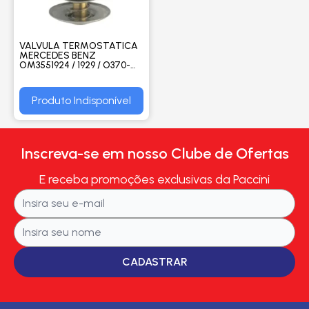
VALVULA TERMOSTATICA
MERCEDES BENZ
OM3551924 / 1929 / O370-
OM355LA1932 / 1933 / 1934-
OM355-51519 / 1520 / 1819 /
2219 - M. MARELLI
Produto Indisponível
Inscreva-se em nosso Clube de Ofertas
E receba promoções exclusivas da Paccini
CADASTRAR