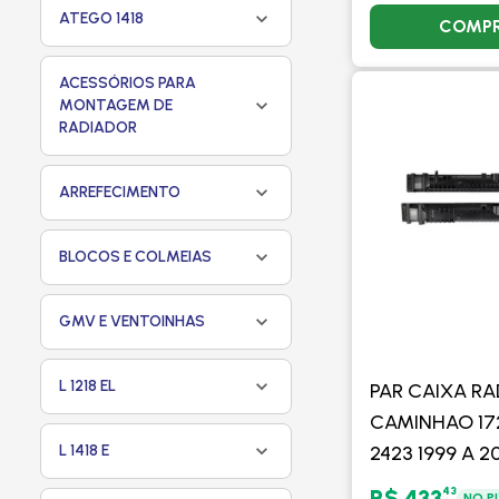
ATEGO 1418
COMP
ACESSÓRIOS PARA
MONTAGEM DE
RADIADOR
ARREFECIMENTO
BLOCOS E COLMEIAS
GMV E VENTOINHAS
L 1218 EL
PAR CAIXA R
CAMINHAO 172
L 1418 E
2423 1999 A 2
L1620 ELETRO
43
R$ 433
NO P