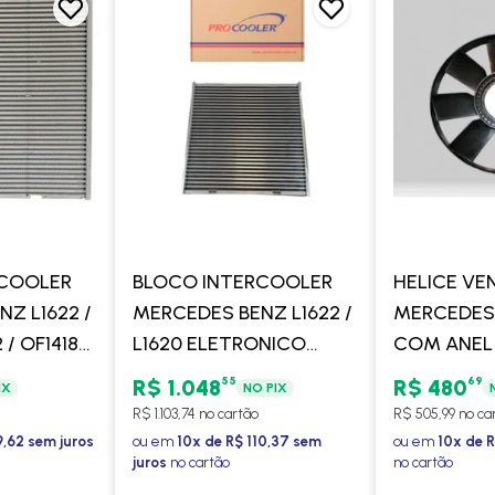
RCOOLER
BLOCO INTERCOOLER
HELICE VE
Z L1622 /
MERCEDES BENZ L1622 /
MERCEDES 1
 / OF1418
L1620 ELETRONICO
COM ANEL
5 - MAHLE
OF1722 / OF1418 2002 >
55
69
R$ 1.048
R$ 480
IX
NO PIX
OF1721 EURO 5 -
R$ 1.103,74 no cartão
R$ 505,99 no ca
PROCOOLER
9,62 sem juros
ou em
10x de R$ 110,37 sem
ou em
10x de R
juros
no cartão
no cartão