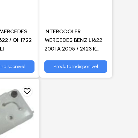
 MERCEDES
INTERCOOLER
622 / OH1722
MERCEDES BENZ L1622
LI
2001 A 2005 / 2423 K
1999 A 2016 / 2428 2001 A
2006 / 6.4 / COM / SEM
Indisponível
Produto Indisponível
AR / MANUAL - M.
MARELLI