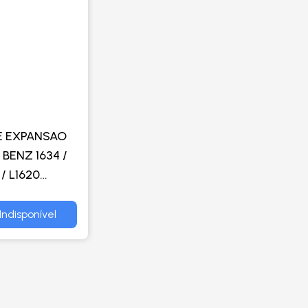
E EXPANSAO
BENZ 1634 /
 / L1620
O / ONIBUS
NEL
Indisponível