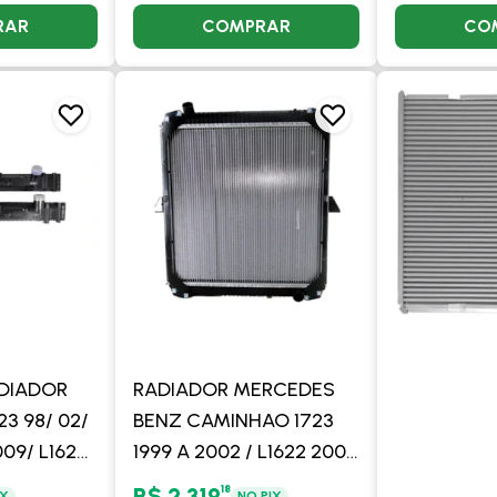
RAR
COMPRAR
CO
ADIADOR
RADIADOR MERCEDES
3 98/ 02/
BENZ CAMINHAO 1723
009/ L1622/
1999 A 2002 / L1622 2001
NICO/
A 2016 / ONIBUS OF1417
18
R$ 2.319
IX
NO PIX