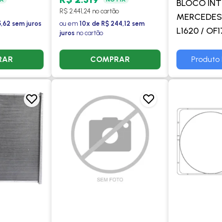
BLOCO IN
22/ OF-
1998 A 2004 / OF1721 /
R$ 2.441,24 no cartão
MERCEDES 
1 -
OF1724 2012> -
5,62 sem juros
ou em
10x de R$ 244,12 sem
L1620 / OF1
juros
no cartão
PROCOOLER
2002 > EUR
HELLA
RAR
COMPRAR
Produto 