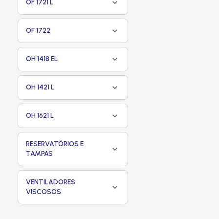
OF 1721 L
OF 1722
OH 1418 EL
OH 1421 L
OH 1621 L
RESERVATÓRIOS E
TAMPAS
VENTILADORES
VISCOSOS