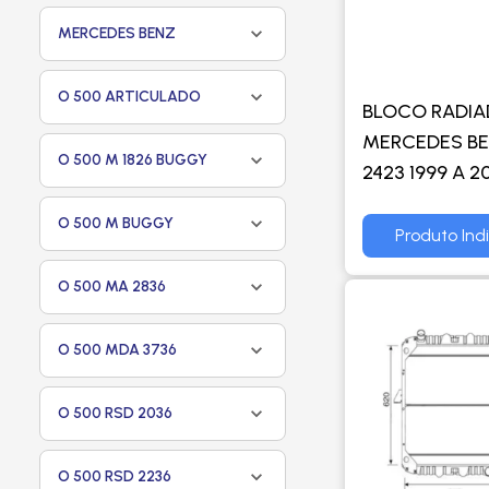
MERCEDES BENZ
O 500 ARTICULADO
BLOCO RADI
MERCEDES BEN
O 500 M 1826 BUGGY
2423 1999 A 2
L1620 ELETRO
O 500 M BUGGY
ONIBUS OF-17
Produto Ind
1418 2002 A 201
O 500 MA 2836
PROCOOLER
O 500 MDA 3736
O 500 RSD 2036
O 500 RSD 2236