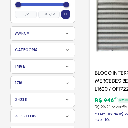
MARCA
CATEGORIA
1418 E
BLOCO INTE
MERCEDES BEN
1718
L1620 / OF1722
2002 > EURO 
43
R$ 946
2423 K
NO P
R$ 996,24 no cartão
ou em
10x de R$ 9
ATEGO 1315
no cartão