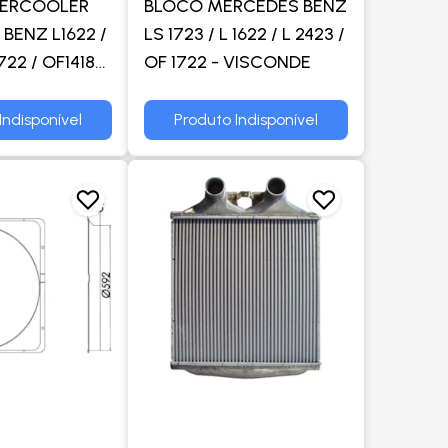
TERCOOLER
BLOCO MERCEDES BENZ
BENZ L1622 /
LS 1723 / L 1622 / L 2423 /
722 / OF1418
OF 1722 - VISCONDE
O 5 - BEHR
Indisponível
Produto Indisponível