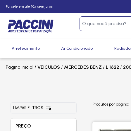
Parcele em até 10x sem juros
Arrefecimento
Ar Condicionado
Radiado
Página inicial
/
VEÍCULOS
/
MERCEDES BENZ
/
L 1622
/
200
Produtos por página:
LIMPAR FILTROS
PREÇO