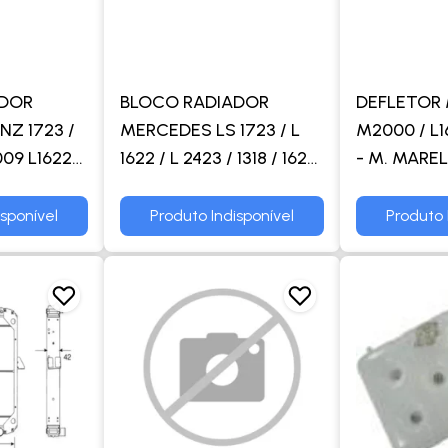
ADOR
BLOCO RADIADOR
DEFLETOR
Z 1723 /
MERCEDES LS 1723 / L
M2000 / L1
009 L1622/
1622 / L 2423 / 1318 / 1620
- M. MAREL
NICO/
/ OF 1722 - VISCONDE
22/ OF-
isponível
Produto Indisponível
Produto 
1 -