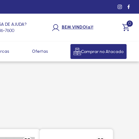
0
SA DE AJUDA?
BEM VINDO(a)!
206-7600
rcas
Ofertas
Comprar no Atacado