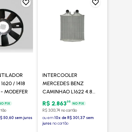
NTILADOR
INTERCOOLER
620 / 1418
MERCEDES BENZ
 - MODEFER
CAMINHAO L1622 4.8
DIESEL 2001 A 2016 /
05
R$ 2.863
NO PIX
NO PIX
ONIBUS OF1722 4.8
rtão
R$ 3.013,74 no cartão
DIESEL 2002 A 2005 -
$ 50,60 sem juros
ou em
10x de R$ 301,37 sem
juros
no cartão
MAHLE