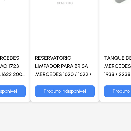
ERCEDES
RESERVATORIO
TANQUE D
AO 1723
LIMPADOR PARA BRISA
MERCEDES 
L1622 2001
MERCEDES 1620 / 1622 /
1938 / 2238
US OF1417
1418 / 1938 - GONEL
ELETRONIC
OF1721 /
1722 - GO
isponível
Produto Indisponível
Produto 
-