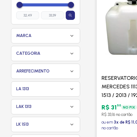
MARCA
CATEGORIA
ARREFECIMENTO
RESERVATORI
MERCEDES 1113 
LA 1313
1513 / 2013 / 1
1983 EM DIAN
50
R$ 31
LAK 1313
NO PIX
GONEL
R$ 33,16 no cartão
ou em
3x de R$ 11,
LK 1513
no cartão