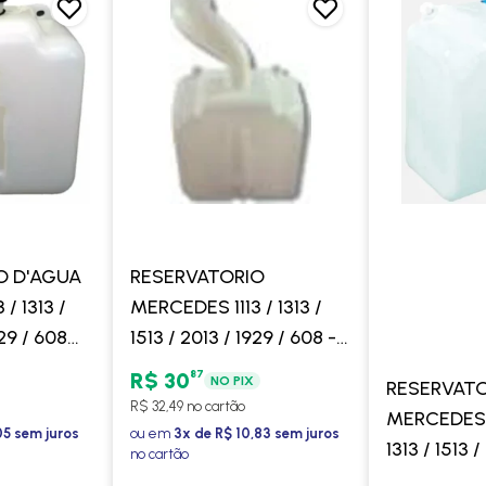
O D'AGUA
RESERVATORIO
/ 1313 /
MERCEDES 1113 / 1313 /
929 / 608
1513 / 2013 / 1929 / 608 -
TE -
GONEL
87
R$ 30
NO PIX
RESERVATO
R$ 32,49 no cartão
MERCEDES B
05 sem juros
ou em
3x de R$ 10,83 sem juros
1313 / 1513 /
no cartão
608 1983 E