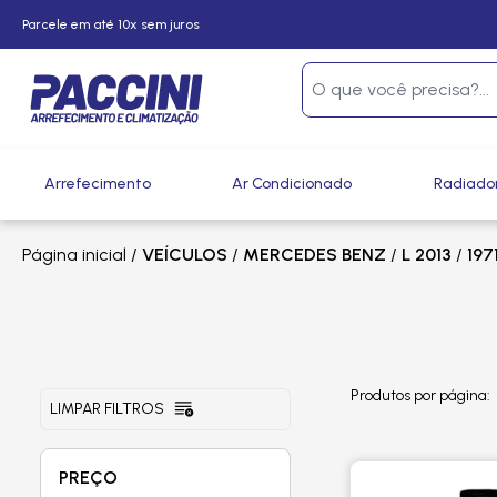
Parcele em até 10x sem juros
Arrefecimento
Ar Condicionado
Radiado
Página inicial
/
VEÍCULOS
/
MERCEDES BENZ
/
L 2013
/
197
Produtos por página:
LIMPAR FILTROS
PREÇO