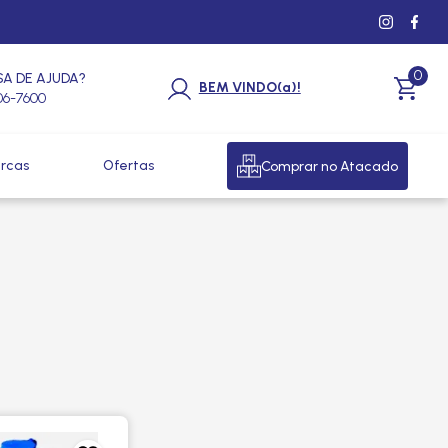
0
SA DE AJUDA?
BEM VINDO(a)!
206-7600
rcas
Ofertas
Comprar no Atacado