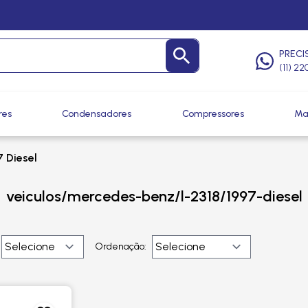
PRECI
(11) 2
res
Condensadores
Compressores
Ma
7 Diesel
veiculos/mercedes-benz/l-2318/1997-diesel
Ordenação: