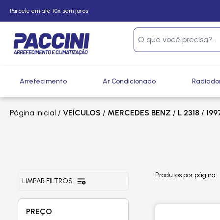
Parcele em até 10x sem juros
Arrefecimento
Ar Condicionado
Radiado
Página inicial
/
VEÍCULOS
/
MERCEDES BENZ
/
L 2318
/
199
Produtos por página:
LIMPAR FILTROS
PREÇO