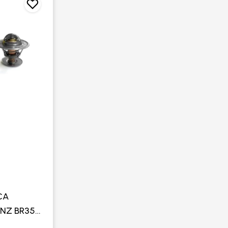
CA
NZ BR352
400 / 900-