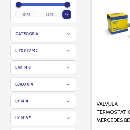
CATEGORIA
L 709 37/42
LAK 1418
LB/LO 814
LK 1414
VALVULA
TERMOSTATI
LK 1418 E
MERCEDES BE
/ 355 / 366 / 