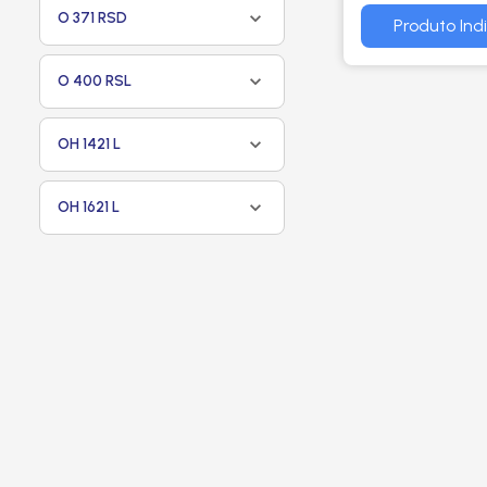
O 371 RSD
OM364A712 / 8
Produto Ind
OM364LA914 /
O 400 RSL
TODOS - M. M
OH 1421 L
OH 1621 L