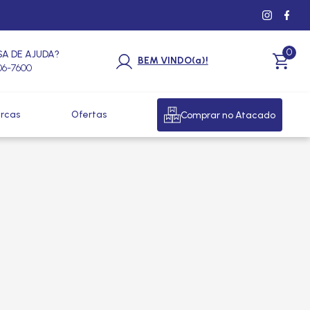
0
SA DE AJUDA?
BEM VINDO(a)!
206-7600
rcas
Ofertas
Comprar no Atacado