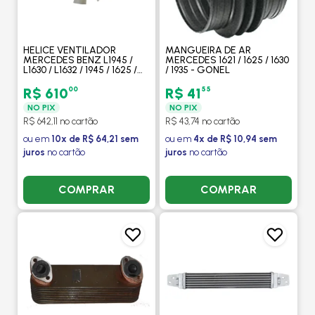
HELICE VENTILADOR
MANGUEIRA DE AR
MERCEDES BENZ L1945 /
MERCEDES 1621 / 1625 / 1630
L1630 / L1632 / 1945 / 1625 /
/ 1935 - GONEL
1935 MOTOR 449A/LA /
OM447LA - MODEFER
00
55
R$ 610
R$ 41
NO PIX
NO PIX
R$ 642,11 no cartão
R$ 43,74 no cartão
ou em
10x de R$ 64,21 sem
ou em
4x de R$ 10,94 sem
juros
no cartão
juros
no cartão
COMPRAR
COMPRAR