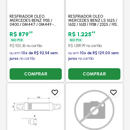
RESFRIADOR OLEO
RESFRIADOR OLEO
MERCEDES BENZ 1935 /
MERCEDES BENZ LS 1625 /
0400 / 0M447 / 0M449 -
1632 / 1633 / 1938 / 2325 / 1935
PROCOOLER
/ 1941 / OF1722 -
PROCOOLER
09
49
R$ 879
R$ 1.225
NO PIX
NO PIX
R$ 925,36 no cartão
R$ 1.289,99 no cartão
ou em
10x de R$ 92,54 sem
ou em
10x de R$ 129,00 sem
juros
no cartão
juros
no cartão
COMPRAR
COMPRAR