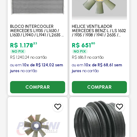
BLOCO INTERCOOLER
HELICE VENTILADOR
MERCEDES L1935 / L1630 /
MERCEDES BENZ L / LS 1632
L1633 / L1940 / L1941 / L2635 /
/ 1935 / 1938 / 1941 / 2635 /
LS1935 / LS1938 1990 A 1998 -
LK2635 / LS16 MOTOR
PROCOOLER
OM447/ OM449/ OM457 LS
23
80
R$ 1.178
R$ 651
- MODEFER
NO PIX
NO PIX
R$ 1.240,24 no cartão
R$ 686,11 no cartão
ou em
10x de R$ 124,02 sem
ou em
10x de R$ 68,61 sem
juros
no cartão
juros
no cartão
COMPRAR
COMPRAR