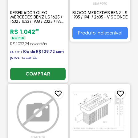
RESFRIADOR OLEO
BLOCO MERCEDES BENZ LS
MERCEDES BENZ LS 1625 /
1935 / 1941 / 2635 - VISCONDE
1632 / 1633 / 1938 / 2325 / 1935
/ 1941 / OF1722 - VISCONDE
38
R$ 1.042
Produto Indisponível
NO PIX
R$ 1.097,24 no cartão
ou em
10x de R$ 109,72 sem
juros
no cartão
COMPRAR