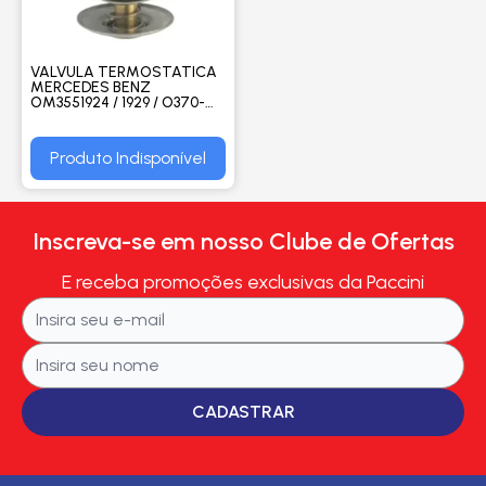
VALVULA TERMOSTATICA
MERCEDES BENZ
OM3551924 / 1929 / O370-
OM355LA1932 / 1933 / 1934-
OM355-51519 / 1520 / 1819 /
2219 - M. MARELLI
Produto Indisponível
Inscreva-se em nosso Clube de Ofertas
E receba promoções exclusivas da Paccini
CADASTRAR