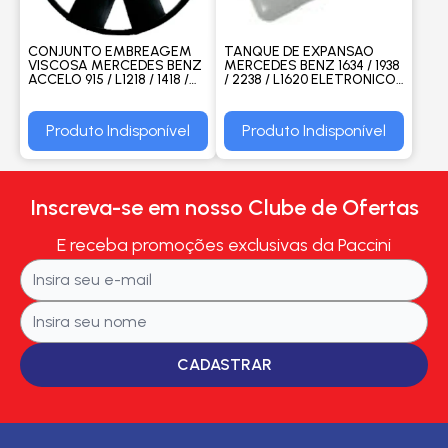
CONJUNTO EMBREAGEM
TANQUE DE EXPANSAO
VISCOSA MERCEDES BENZ
MERCEDES BENZ 1634 / 1938
ACCELO 915 / L1218 / 1418 /
/ 2238 / L1620 ELETRONICO /
1620 / LK1620 / OF1721 - M.
ONIBUS 1722 - GONEL
MARELLI
Produto Indisponível
Produto Indisponível
Inscreva-se em nosso Clube de Ofertas
E receba promoções exclusivas da Paccini
CADASTRAR