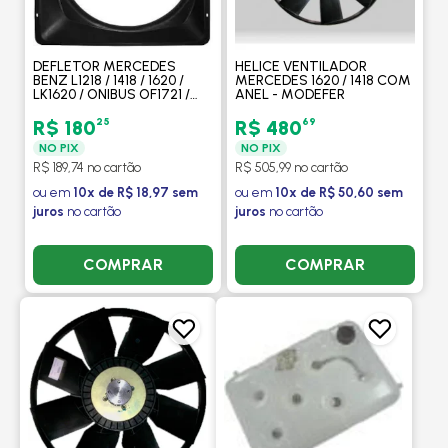
DEFLETOR MERCEDES
HELICE VENTILADOR
BENZ L1218 / 1418 / 1620 /
MERCEDES 1620 / 1418 COM
LK1620 / ONIBUS OF1721 /
ANEL - MODEFER
1996 A 2005 / MECANICO -
SARPLAST
25
69
R$ 180
R$ 480
NO PIX
NO PIX
R$ 189,74 no cartão
R$ 505,99 no cartão
ou em
10x de R$ 18,97 sem
ou em
10x de R$ 50,60 sem
juros
no cartão
juros
no cartão
COMPRAR
COMPRAR