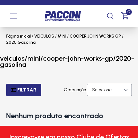
0
Página inicial
/
VEÍCULOS
/
MINI
/
COOPER JOHN WORKS GP
/
2020 Gasolina
veiculos/mini/cooper-john-works-gp/2020-
gasolina
FILTRAR
Ordenação:
Nenhum produto encontrado
Inscreva-se em nosso Clube de Ofertas