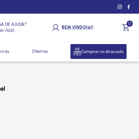
0
SA DE AJUDA?
BEM VINDO(a)!
206-7600
rcas
Ofertas
Comprar no Atacado
el