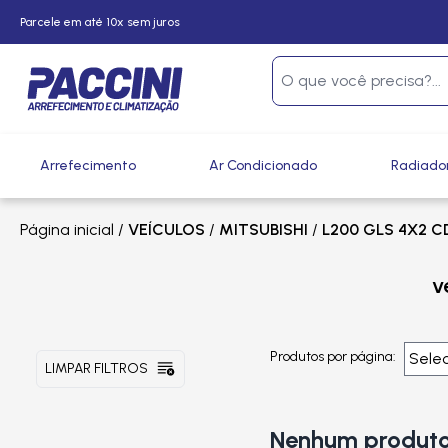
Parcele em até 10x sem juros
Arrefecimento
Ar Condicionado
Radiado
Página inicial
/
VEÍCULOS
/
MITSUBISHI
/
L200 GLS 4X2 C
v
Produtos por página:
LIMPAR FILTROS
Nenhum produto