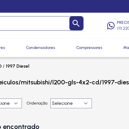
PRECI
(11) 2
res
Condensadores
Compressores
Ma
D
/
1997 Diesel
eiculos/mitsubishi/l200-gls-4x2-cd/1997-dies
Ordenação:
 encontrado