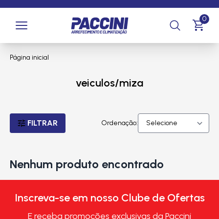
0
Página inicial
veiculos/miza
FILTRAR
Ordenação:
Nenhum produto encontrado
Inscreva-se em nosso Clube de Ofertas
E receba promoções exclusivas da Paccini