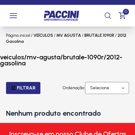
0
Página inicial
/
VEÍCULOS
/
MV AGUSTA
/
BRUTALE 1090R
/
2012
Gasolina
veiculos/mv-agusta/brutale-1090r/2012-
gasolina
FILTRAR
Ordenação:
Nenhum produto encontrado
Inscreva-se em nosso Clube de Ofertas