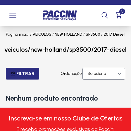
0
Página inicial
/
VEÍCULOS
/
NEW HOLLAND
/
SP3500
/
2017 Diesel
veiculos/new-holland/sp3500/2017-diesel
FILTRAR
Ordenação:
Nenhum produto encontrado
Inscreva-se em nosso Clube de Ofertas
E receba promoções exclusivas da Paccini