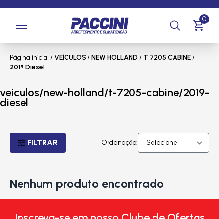
0
Página inicial
/
VEÍCULOS
/
NEW HOLLAND
/
T 7205 CABINE
/
2019 Diesel
veiculos/new-holland/t-7205-cabine/2019-
diesel
FILTRAR
Ordenação:
Nenhum produto encontrado
Inscreva-se em nosso Clube de Ofertas