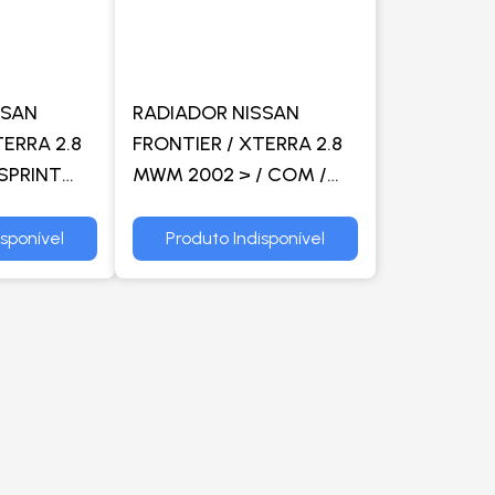
SSAN
RADIADOR NISSAN
TERRA 2.8
FRONTIER / XTERRA 2.8
SPRINT
MWM 2002 > / COM /
 MANUAL
SEM AR - VALEO
AR -
isponível
Produto Indisponível