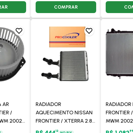
RAR
COMPRAR
CO
 AR
RADIADOR
RADIADOR 
IER /
AQUECIMENTO NISSAN
FRONTIER /
MWM 2002
FRONTIER / XTERRA 2.8
MWM 2002 
ER
MWM 2002 > -
SEM AR - 
12
9
R$ 444
R$ 1.082
X
NO PIX