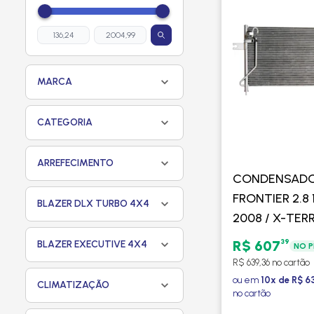
MARCA
CATEGORIA
ARREFECIMENTO
CONDENSADO
FRONTIER 2.8 
BLAZER DLX TURBO 4X4
2008 / X-TERR
2002 A 2010 D
39
R$ 607
BLAZER EXECUTIVE 4X4
NO P
TURBO - PRO
R$ 639,36 no cartão
ou em
10x de R$ 6
CLIMATIZAÇÃO
no cartão