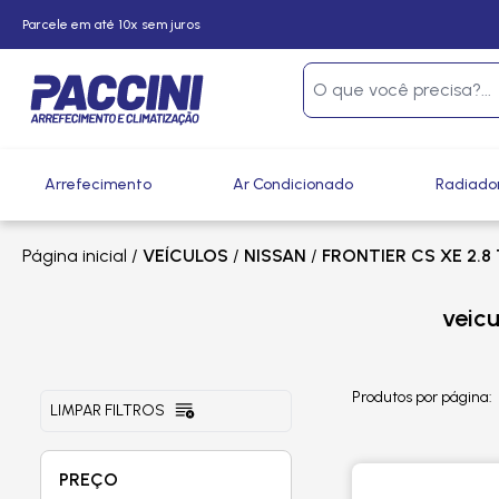
Parcele em até 10x sem juros
Arrefecimento
Ar Condicionado
Radiado
Página inicial
/
VEÍCULOS
/
NISSAN
/
FRONTIER CS XE 2.8 
veicu
Produtos por página:
LIMPAR FILTROS
PREÇO