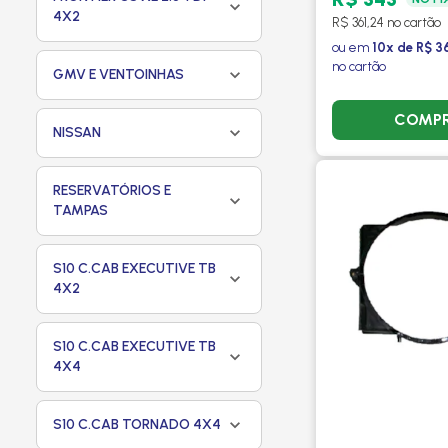
4X2
R$ 361,24 no cartão
ou em
10x de R$ 36
no cartão
GMV E VENTOINHAS
COMP
NISSAN
RESERVATÓRIOS E
TAMPAS
S10 C.CAB EXECUTIVE TB
4X2
S10 C.CAB EXECUTIVE TB
4X4
S10 C.CAB TORNADO 4X4