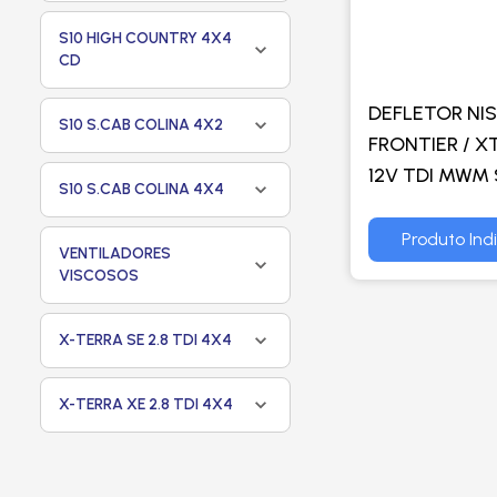
S10 HIGH COUNTRY 4X4
CD
DEFLETOR NI
S10 S.CAB COLINA 4X2
FRONTIER / X
12V TDI MWM 
S10 S.CAB COLINA 4X4
2002 A 2008
COM OU SEM 
Produto Ind
VENTILADORES
VALEO
VISCOSOS
X-TERRA SE 2.8 TDI 4X4
X-TERRA XE 2.8 TDI 4X4