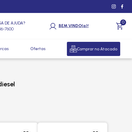
0
SA DE AJUDA?
BEM VINDO(a)!
206-7600
rcas
Ofertas
Comprar no Atacado
diesel