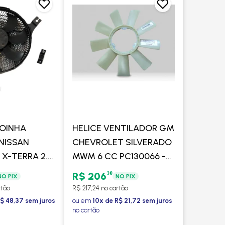
OINHA
HELICE VENTILADOR GM
NISSAN
CHEVROLET SILVERADO
 X-TERRA 2.8
MWM 6 CC PC130066 -
> (DO
MODEFER
38
R$ 206
NO PIX
NO PIX
DOR) -
rtão
R$ 217,24 no cartão
ER
$ 48,37 sem juros
ou em
10x de R$ 21,72 sem juros
no cartão