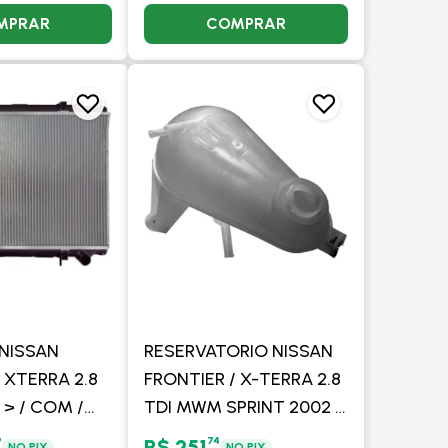
MPRAR
COMPRAR
NISSAN
RESERVATORIO NISSAN
 XTERRA 2.8
FRONTIER / X-TERRA 2.8
> / COM /
TDI MWM SPRINT 2002 >
PROCOOLER
MANUAL COM AR -
9
74
R$ 251
NO PIX
NO PIX