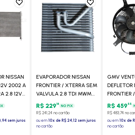
R NISSAN
EVAPORADOR NISSAN
GMV VENT
12V 2002 A
FRONTIER / XTERRA SEM
DEFLETOR 
A 2.8 12V
VALVULA 2.8 TDI MWM
FRONTIER /
IESEL
2002 > - PROCOOLER
MWM 2002 
18
55
R$ 229
R$ 459
IX
NO PIX
COOLER
CONDENSA
R$ 241,24 no cartão
R$ 483,74 no ca
PROCOOL
3,94 sem juros
ou em
10x de R$ 24,12 sem juros
ou em
10x de R
no cartão
no cartão