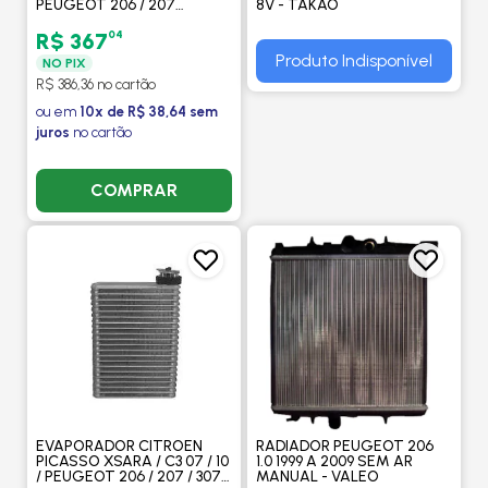
PEUGEOT 206 / 207
8V - TAKAO
(MOTOR FINO) TODOS
ANOS SEM AR -
04
R$ 367
PROCOOLER
Produto Indisponível
NO PIX
R$ 386,36 no cartão
ou em
10x de R$ 38,64 sem
juros
no cartão
COMPRAR
EVAPORADOR CITROEN
RADIADOR PEUGEOT 206
PICASSO XSARA / C3 07 / 10
1.0 1999 A 2009 SEM AR
/ PEUGEOT 206 / 207 / 307 -
MANUAL - VALEO