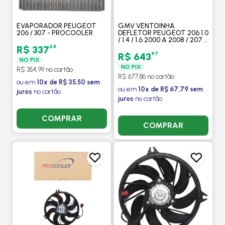
EVAPORADOR PEUGEOT
GMV VENTOINHA
206 / 307 - PROCOOLER
DEFLETOR PEUGEOT 206 1.0
/ 1.4 / 1.6 2000 A 2008 / 207 /
HOGGAR 1.4 / 1.6 2008 A
24
R$ 337
2013 COM AR - M. MARELLI
97
R$ 643
NO PIX
NO PIX
R$ 354,99 no cartão
R$ 677,86 no cartão
ou em
10x de R$ 35,50 sem
ou em
10x de R$ 67,79 sem
juros
no cartão
juros
no cartão
COMPRAR
COMPRAR