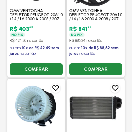
GMV VENTOINHA
GMV VENTOINHA
DEFLETOR PEUGEOT 206 1.0
DEFLETOR PEUGEOT 206 1.0
/ 1.4 / 1.6 2000 A 2008 / 207 /
/ 1.4 / 1.6 2000 A 2008 / 207 /
HOGGAR 1.4 / 1.6 2008 A
HOGGAR 1.4 / 1.6 2008 A
2013 COM AR - PROCOOLER
2013 COM AR /COM
62
93
R$ 403
R$ 841
SUPORTE - GATE
NO PIX
NO PIX
R$ 424,86 no cartão
R$ 886,24 no cartão
ou em
10x de R$ 42,49 sem
ou em
10x de R$ 88,62 sem
juros
no cartão
juros
no cartão
COMPRAR
COMPRAR