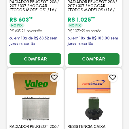
RADIADOR PEUGEOT 206 /
RADIADOR PEUGEOT 206 /
207 / 307 / HOGGAR
207 / 307 / HOGGAR
(TODOS MODELOS) / 1.6 /
(TODOS MODELOS) / 1.6 /
CITROEN C4 1.6 / XSARA
CITROEN C4 1.6 / XSARA
PICASSO / COM / SEM AR /
PICASSO / COM / SEM AR /
48
99
R$ 603
R$ 1.025
MANUAL - PROCOOLER
MANUAL - VALEO
NO PIX
NO PIX
R$ 635,24 no cartão
R$ 1.079,99 no cartão
ou em
10x de R$ 63,52 sem
ou em
10x de R$ 108,00 sem
juros
no cartão
juros
no cartão
COMPRAR
COMPRAR
RADIADOR PEUGEOT 206 /
RESISTENCIA CAIXA