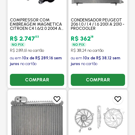
COMPRESSOR COM
CONDENSADOR PEUGEOT
EMBREAGEM MAGNETICA
206 1.0 / 1.4 / 1.6 2001 A 2010 -
CITROEN C4 1.6/2.0 2004 A
PROCOOLER
2011 / PEUGEOT 307 2010 A
2017 - DENSO
03
18
R$ 2.747
R$ 362
NO PIX
NO PIX
R$ 2.891,61 no cartão
R$ 381,24 no cartão
ou em
10x de R$ 289,16 sem
ou em
10x de R$ 38,12 sem
juros
no cartão
juros
no cartão
COMPRAR
COMPRAR