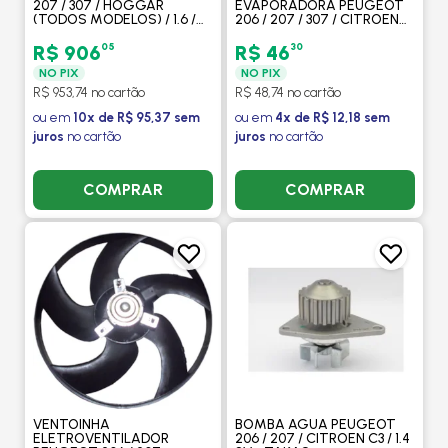
207 / 307 / HOGGAR
EVAPORADORA PEUGEOT
(TODOS MODELOS) / 1.6 /
206 / 207 / 307 / CITROEN
CITROEN C4 1.6 / XSARA
PICASSO / C3 COM AR -
PICASSO / COM / SEM AR /
PROCOOLER
05
30
R$ 906
R$ 46
MANUAL - VALEO
NO PIX
NO PIX
R$ 953,74 no cartão
R$ 48,74 no cartão
ou em
10x de R$ 95,37 sem
ou em
4x de R$ 12,18 sem
juros
no cartão
juros
no cartão
COMPRAR
COMPRAR
VENTOINHA
BOMBA AGUA PEUGEOT
ELETROVENTILADOR
206 / 207 / CITROEN C3 / 1.4