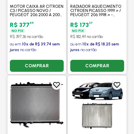
MOTOR CAIXA AR CITROEN
RADIADOR AQUECIMENTO
C3 / PICASSO NOVO /
CITROEN PICASSO 1999 > /
PEUGEOT 206 2000 A 2008
PEUGEOT 206 1998 > -
/ 207 - PROCOOLER
PROCOOLER
49
37
R$ 377
R$ 173
NO PIX
NO PIX
R$ 397,36 no cartão
R$ 182,49 no cartão
ou em
10x de R$ 39,74 sem
ou em
10x de R$ 18,25 sem
juros
no cartão
juros
no cartão
COMPRAR
COMPRAR