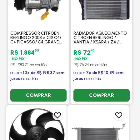
COMPRESSOR CITROEN
RADIADOR AQUECIMENTO
BERLINGO 2008 > C3/ C4/
CITROEN BERLINGO /
C4 PICASSO/ C4 GRAND
XANTIA / XSARA / ZX /
PICASSO/ PEUGEOT 207/
PEUGEOT 306 / PARTNER
307/ 308/ 408/ PARTNER
(TODOS MODELOS) -
55
43
R$ 1.884
R$ 72
2008 > - PROCOOLER
PROCOOLER
NO PIX
NO PIX
R$ 1.983,74 no cartão
R$ 76,24 no cartão
ou em
10x de R$ 198,37 sem
ou em
7x de R$ 10,89 sem
juros
no cartão
juros
no cartão
COMPRAR
COMPRAR