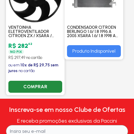
VENTOINHA
CONDENSADOR CITROEN
ELETROVENTILADOR
BERLINGO 1.6/ 1.8 1996 A
CITROEN ZX / XSARA /
2005 XSARA 1.6/ 1.8 1998 A
BERLINGO / PEUGEOT 306 /
2004/ 306 1.8/2.094/ 98
405 / PARTNER SEM AR -
PARTNER 1.6/ 1.8 98/ 06 -
62
R$ 282
PROCOOLER
PROCOOLER
Produto Indisponível
NO PIX
R$ 297,49 no cartão
ou em
10x de R$ 29,75 sem
juros
no cartão
COMPRAR
Inscreva-se em nosso Clube de Ofertas
E receba promoções exclusivas da Paccini