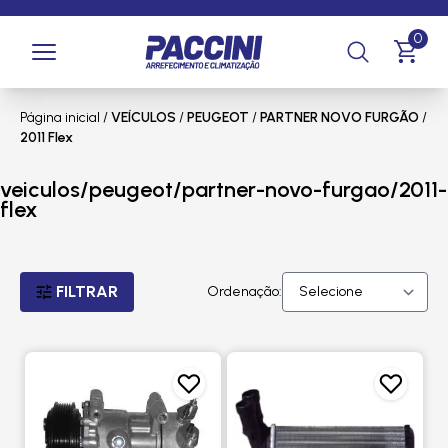
0
Página inicial
/
VEÍCULOS
/
PEUGEOT
/
PARTNER NOVO FURGÃO
/
2011 Flex
veiculos/peugeot/partner-novo-furgao/2011-
flex
FILTRAR
Ordenação: