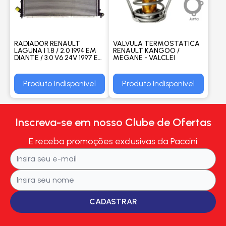
RADIADOR RENAULT
VALVULA TERMOSTATICA
LAGUNA I 1.8 / 2.0 1994 EM
RENAULT KANGOO /
DIANTE / 3.0 V6 24V 1997 EM
MEGANE - VALCLEI
DIANTE COM AR
AUTOMATICO / MANUAL -
PROCOOLER
Produto Indisponível
Produto Indisponível
Inscreva-se em nosso Clube de Ofertas
E receba promoções exclusivas da Paccini
CADASTRAR