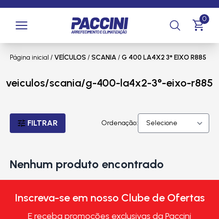
0
Página inicial
/
VEÍCULOS
/
SCANIA
/
G 400 LA4X2 3° EIXO R885
veiculos/scania/g-400-la4x2-3°-eixo-r885
FILTRAR
Ordenação:
Nenhum produto encontrado
Inscreva-se em nosso Clube de Ofertas
E receba promoções exclusivas da Paccini