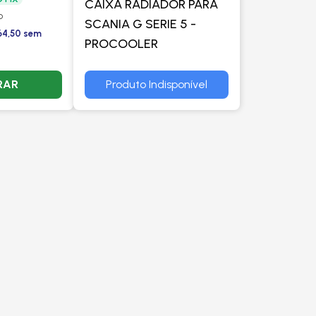
CAIXA RADIADOR PARA
OOLER
o
SCANIA G SERIE 5 -
64,50 sem
PROCOOLER
RAR
Produto Indisponível