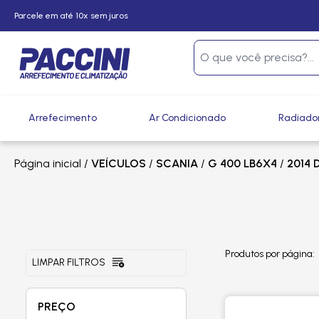
Parcele em até 10x sem juros
Arrefecimento
Ar Condicionado
Radiado
Página inicial
/
VEÍCULOS
/
SCANIA
/
G 400 LB6X4
/
2014 D
Produtos por página:
LIMPAR FILTROS
PREÇO