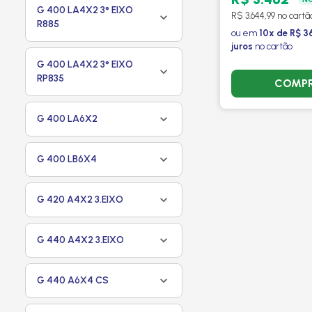
2012 - PROC
G 400 LA4X2 3° EIXO
R$ 3.644,99 no cartã
R885
ou em
10x de R$ 3
juros
no cartão
G 400 LA4X2 3° EIXO
RP835
COMP
G 400 LA6X2
G 400 LB6X4
G 420 A4X2 3.EIXO
G 440 A4X2 3.EIXO
G 440 A6X4 CS