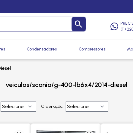
PRECI
(11) 2
res
Condensadores
Compressores
Ma
iesel
veiculos/scania/g-400-lb6x4/2014-diesel
Ordenação: