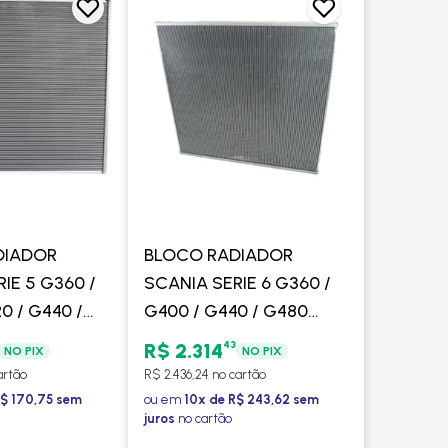
DIADOR
BLOCO RADIADOR
IE 5 G360 /
SCANIA SERIE 6 G360 /
0 / G440 /
G400 / G440 / G480
80 2008 >
MEDIO MOTOR EURO 5
43
R$ 2.314
NO PIX
NO PIX
ADIADOR) -
2012 > - PROCOOLER
artão
R$ 2.436,24 no cartão
ER
R$ 170,75 sem
ou em
10x de R$ 243,62 sem
juros
no cartão