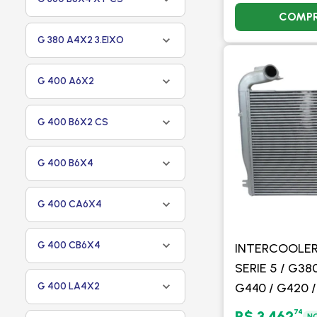
COMP
G 380 A4X2 3.EIXO
G 400 A6X2
G 400 B6X2 CS
G 400 B6X4
G 400 CA6X4
G 400 CB6X4
INTERCOOLER
SERIE 5 / G38
G 400 LA4X2
G440 / G420 /
G470 / G480 
74
R$ 3.462
NO