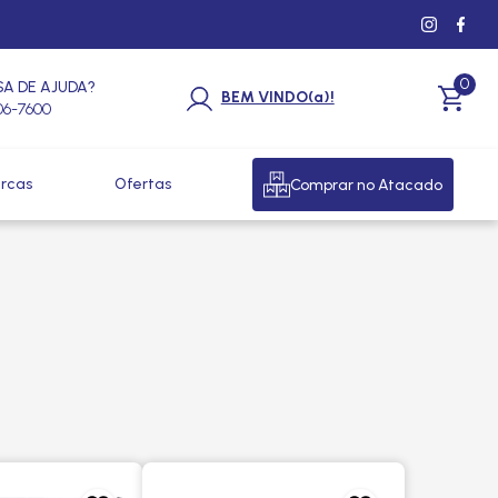
0
SA DE AJUDA?
BEM VINDO(a)!
206-7600
rcas
Ofertas
Comprar no Atacado