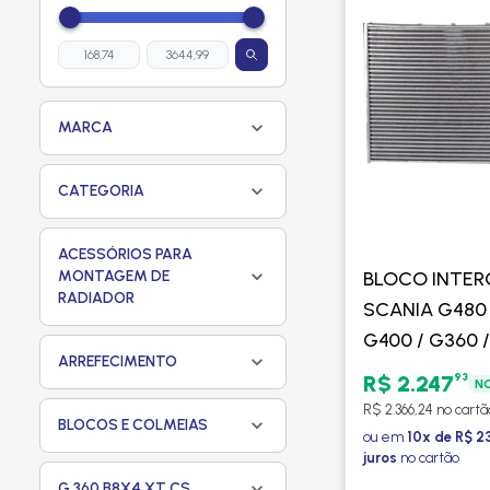
MARCA
CATEGORIA
ACESSÓRIOS PARA
MONTAGEM DE
BLOCO INTE
RADIADOR
SCANIA G480 
G400 / G360 /
ARREFECIMENTO
2019 SERIE 6
93
R$ 2.247
NO
EURO 5 - PR
R$ 2.366,24 no cartã
BLOCOS E COLMEIAS
ou em
10x de R$ 2
juros
no cartão
G 360 B8X4 XT CS