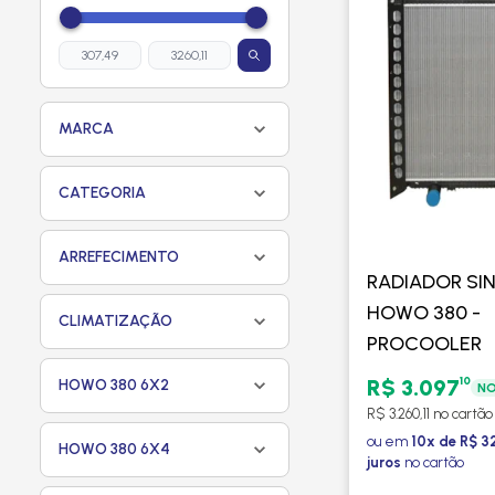
MARCA
CATEGORIA
ARREFECIMENTO
RADIADOR SI
HOWO 380 -
CLIMATIZAÇÃO
PROCOOLER
10
R$ 3.097
HOWO 380 6X2
NO
R$ 3.260,11 no cartão
ou em
10x de R$ 3
HOWO 380 6X4
juros
no cartão