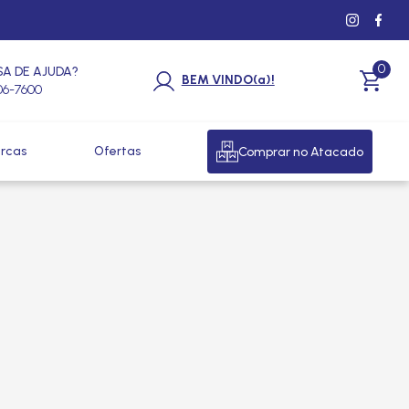
0
SA DE AJUDA?
BEM VINDO(a)!
206-7600
rcas
Ofertas
Comprar no Atacado