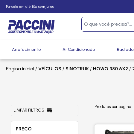
Parcele em até 10x sem juros
Arrefecimento
Ar Condicionado
Radiado
Página inicial
/
VEÍCULOS
/
SINOTRUK
/
HOWO 380 6X2
/
Produtos por página:
LIMPAR FILTROS
PREÇO